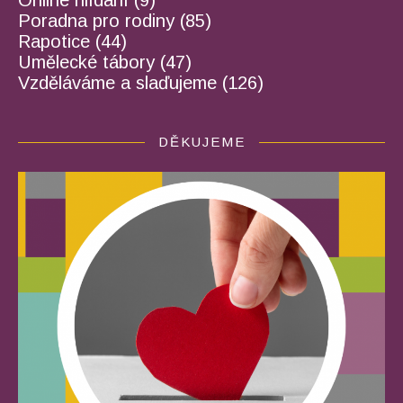
Online hlídání
(9)
Poradna pro rodiny
(85)
Rapotice
(44)
Umělecké tábory
(47)
Vzděláváme a slaďujeme
(126)
DĚKUJEME