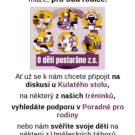
Ať už se k nám chcete připojit
na
diskusi u
Kulatého stolu
,
na některý
z našich
tréninků
,
vyhledáte podporu v
Poradně pro
rodiny
nebo nám
svěříte svoje děti
na
některý z
Uměleckých táborů