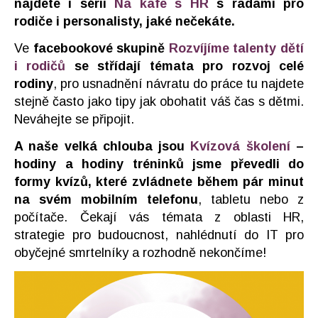
najdete i sérii
Na kafe s HR
s radami pro
rodiče i personalisty, jaké nečekáte.
Ve
facebookové skupině
Rozvíjíme talenty dětí
i rodičů
se střídají témata pro rozvoj celé
rodiny
, pro usnadnění návratu do práce tu najdete
stejně často jako tipy jak obohatit váš čas s dětmi.
Neváhejte se připojit.
A naše velká chlouba jsou
Kvízová školení
–
hodiny a hodiny tréninků jsme převedli do
formy kvízů, které zvládnete během pár minut
na svém mobilním telefonu
, tabletu nebo z
počítače. Čekají vás témata z oblasti HR,
strategie pro budoucnost, nahlédnutí do IT pro
obyčejné smrtelníky a rozhodně nekončíme!