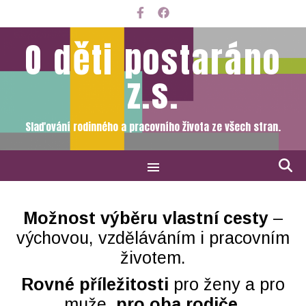
O děti postaráno
z.s.
Slaďování rodinného a pracovního života ze všech stran.
Možnost výběru vlastní cesty
–
výchovou, vzděláváním i pracovním
životem.
Rovné příležitosti
pro ženy a pro
muže,
pro oba rodiče.