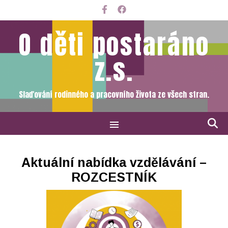
O děti postaráno
z.s.
Slaďování rodinného a pracovního života ze všech stran.
Aktuální nabídka vzdělávání –
ROZCESTNÍK