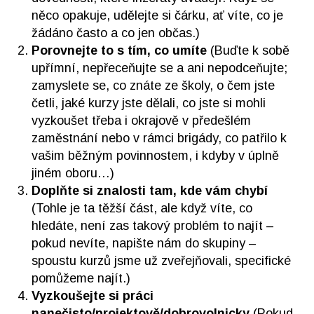
něco opakuje, udělejte si čárku, ať víte, co je
žádáno často a co jen občas.)
Porovnejte to s tím, co umíte
(Buďte k sobě
upřímní, nepřeceňujte se a ani nepodceňujte;
zamyslete se, co znáte ze školy, o čem jste
četli, jaké kurzy jste dělali, co jste si mohli
vyzkoušet třeba i okrajově v předešlém
zaměstnání nebo v rámci brigády, co patřilo k
vašim běžným povinnostem, i kdyby v úplně
jiném oboru…)
Doplňte si znalosti tam, kde vám chybí
(Tohle je ta těžší část, ale když víte, co
hledáte, není zas takový problém to najít –
pokud nevíte, napište nám do skupiny –
spoustu kurzů jsme už zveřejňovali, specifické
pomůžeme najít.)
Vyzkoušejte si práci
nanečisto/projektově/dobrovolnicky
(Pokud