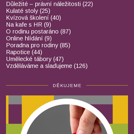
Důležité – právní náležitosti
(22)
Kulaté stoly
(25)
Kvízová školení
(40)
Na kafe s HR
(9)
O rodinu postaráno
(87)
Online hlídání
(9)
Poradna pro rodiny
(85)
Rapotice
(44)
Umělecké tábory
(47)
Vzděláváme a slaďujeme
(126)
DĚKUJEME