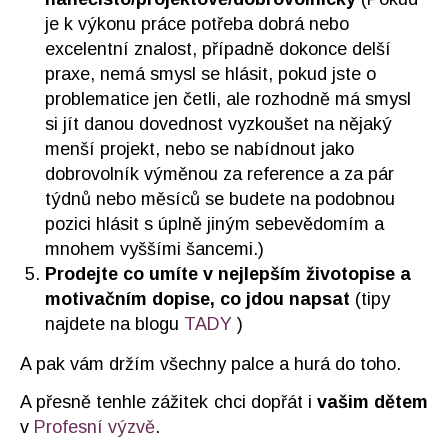
je k výkonu práce potřeba dobrá nebo
excelentní znalost, případně dokonce delší
praxe, nemá smysl se hlásit, pokud jste o
problematice jen četli, ale rozhodně má smysl
si jít danou dovednost vyzkoušet na nějaký
menší projekt, nebo se nabídnout jako
dobrovolník výměnou za reference a za pár
týdnů nebo měsíců se budete na podobnou
pozici hlásit s úplně jiným sebevědomím a
mnohem vyššími šancemi.)
Prodejte co umíte v nejlepším životopise a
motivačním dopise, co jdou napsat
(tipy
najdete na blogu
TADY
)
A pak vám držím všechny palce a hurá do toho.
A přesně tenhle zážitek chci dopřát i
vašim dětem
v
Profesní výzvě
.