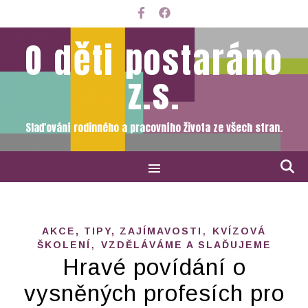
O děti postaráno
z.s.
Slaďování rodinného a pracovního života ze všech stran.
,
AKCE, TIPY, ZAJÍMAVOSTI
KVÍZOVÁ
,
ŠKOLENÍ
VZDĚLÁVÁME A SLAĎUJEME
Hravé povídání o
vysněných profesích pro