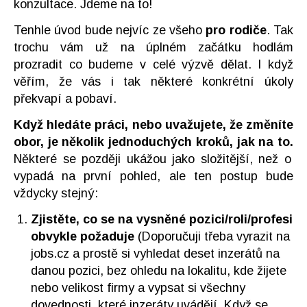
konzultace. Jdeme na to!
Tenhle úvod bude nejvíc ze všeho
pro rodiče
. Tak
trochu vám už na úplném začátku hodlám
prozradit co budeme v celé výzvě dělat. I když
věřím, že vás i tak některé konkrétní úkoly
překvapí a pobaví.
Když hledáte práci, nebo uvažujete, že změníte
obor, je několik jednoduchých kroků, jak na to.
Některé se později ukážou jako složitější, než o
vypadá na první pohled, ale ten postup bude
vždycky stejný:
Zjistěte, co se na vysněné pozici/roli/profesi
obvykle požaduje
(Doporučuji třeba vyrazit na
jobs.cz a prostě si vyhledat deset inzerátů na
danou pozici, bez ohledu na lokalitu, kde žijete
nebo velikost firmy a vypsat si všechny
dovednosti, které inzeráty uvádějí. Když se