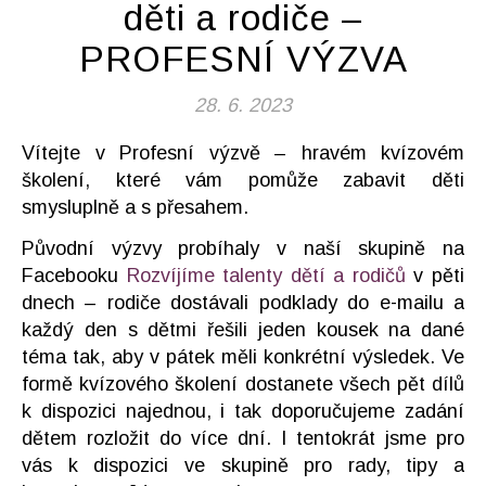
děti a rodiče –
PROFESNÍ VÝZVA
28. 6. 2023
Vítejte v Profesní výzvě – hravém kvízovém
školení, které vám pomůže zabavit děti
smysluplně a s přesahem.
Původní výzvy probíhaly v naší skupině na
Facebooku
Rozvíjíme talenty dětí a rodičů
v pěti
dnech – rodiče dostávali podklady do e-mailu a
každý den s dětmi řešili jeden kousek na dané
téma tak, aby v pátek měli konkrétní výsledek. Ve
formě kvízového školení dostanete všech pět dílů
k dispozici najednou, i tak doporučujeme zadání
dětem rozložit do více dní. I tentokrát jsme pro
vás k dispozici ve skupině pro rady, tipy a