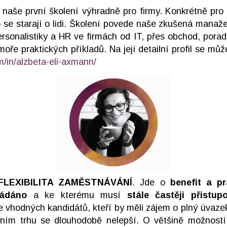
naše první školení výhradně pro firmy. Konkrétně pro p
co se starají o lidi. Školení povede naše zkušená manaže
ersonalistiky a HR ve firmách od IT, přes obchod, porade
oře praktických příkladů. Na její detailní profil se můž
m/in/alzbeta-eli-axmann/
FLEXIBILITA ZAMĚSTNÁVÁNÍ
. Jde o
benefit a pr
žádáno
a ke kterému musí
stále častěji přistup
e vhodných kandidátů, kteří by měli zájem o plný úvazek s
ním trhu se dlouhodobě nelepší. O většině možností 