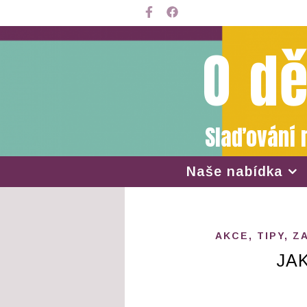
O dě
Slaďování 
Naše nabídka
AKCE, TIPY, Z
JA