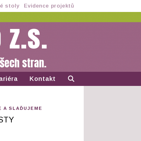
é stoly
Evidence projektů
 z.s.
šech stran.
ariéra
Kontakt
 A SLAĎUJEME
STY