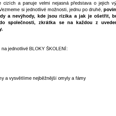
je cizích a panuje velmi nejasná představa o jejich 
ezmeme si jednotlivé možnosti, jednu po druhé,
povím
dy a nevýhody, kde jsou rizika a jak je ošetřit, b
do společnosti, zkrátka se na každou z uvedený
y.
at na jednotlivé BLOKY ŠKOLENÍ:
my a vysvětlíme nejběžnější omyly a fámy