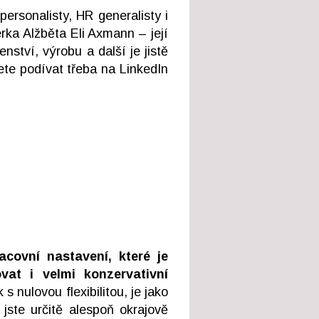
ersonalisty, HR generalisty i
rka Alžběta Eli Axmann – její
nství, výrobu a další je jistě
ete podívat třeba na LinkedIn
acovní nastavení, které je
ovat i velmi konzervativní
 nulovou flexibilitou, je jako
jste určitě alespoň okrajově