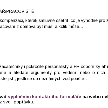
LÁŘ/PRACOVIŠTĚ
 kompenzaci, kterak smluvně ošetřit, co je výhodné pro
pracování z domova být musí a kolik může…
začátečníky i pokročilé personalisty a HR odborníky ať u
ete a hledáte argumenty pro vedení, nebo o nich č
ste jistí, jestli se do neznámých vod pouštět.
ávat
vyplněním kontaktního formuláře
na webu n
z
svoji poptávku.