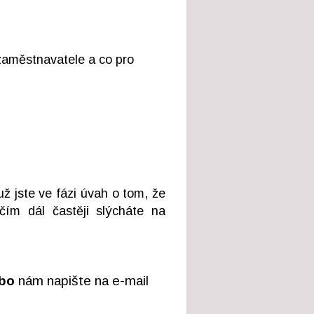
 zaměstnavatele a co pro
ž jste ve fázi úvah o tom, že
ím dál častěji slýcháte na
ebo
nám napište na e-mail