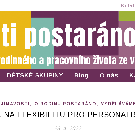
Kulat
ti postaráno
rodinného a pracovního života ze v
DĚTSKÉ SKUPINY
Blog
O nás
K
,
,
AJÍMAVOSTI
O RODINU POSTARÁNO
VZDĚLÁVÁME
K NA FLEXIBILITU PRO PERSONALI
28. 4. 2022