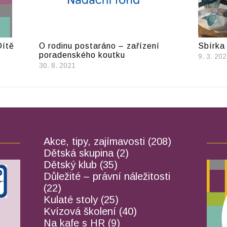
Dítě
O rodinu postaráno – zařízení
Sbírka 
poradenského koutku
9. 3. 20
30. 8. 2021
Akce, tipy, zajímavosti
(208)
Dětská skupina
(2)
Dětský klub
(35)
Důležité – právní náležitosti
(22)
Kulaté stoly
(25)
Kvízová školení
(40)
Na kafe s HR
(9)