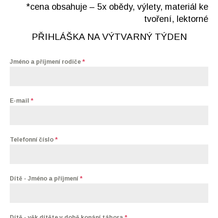
*cena obsahuje – 5x obědy, výlety, materiál ke
tvoření, lektorné
PŘIHLÁŠKA NA VÝTVARNÝ TÝDEN
Jméno a příjmení rodiče
*
E-mail
*
Telefonní číslo
*
Dítě - Jméno a příjmení
*
Dítě - věk dítěte v době konání tábora
*