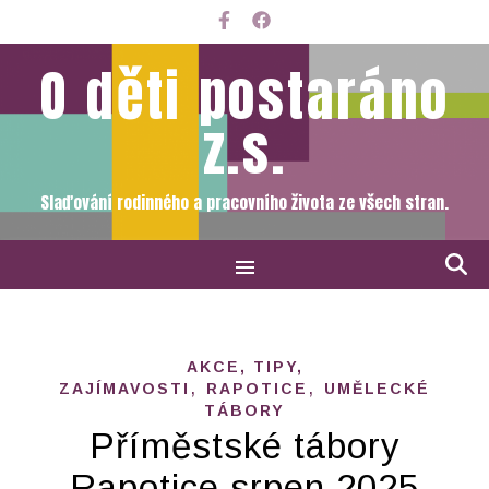
O děti postaráno
z.s.
Slaďování rodinného a pracovního života ze všech stran.
AKCE, TIPY,
,
,
ZAJÍMAVOSTI
RAPOTICE
UMĚLECKÉ
TÁBORY
Příměstské tábory
Rapotice srpen 2025