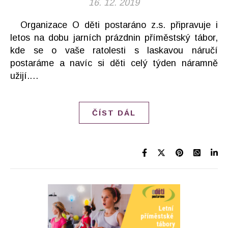
16. 12. 2019
Organizace O děti postaráno z.s. připravuje i
letos na dobu jarních prázdnin příměstský tábor,
kde se o vaše ratolesti s laskavou náručí
postaráme a navíc si děti celý týden náramně
užijí.…
ČÍST DÁL