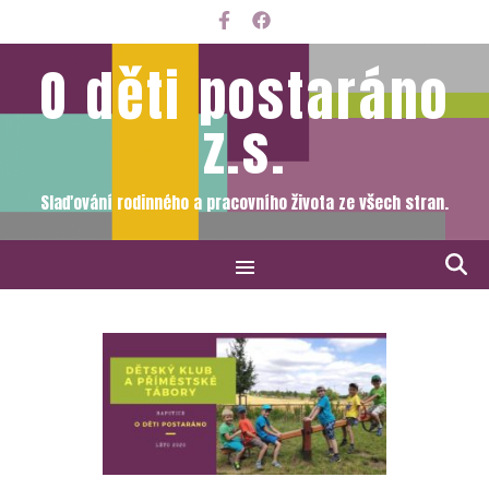
O děti postaráno
z.s.
Slaďování rodinného a pracovního života ze všech stran.