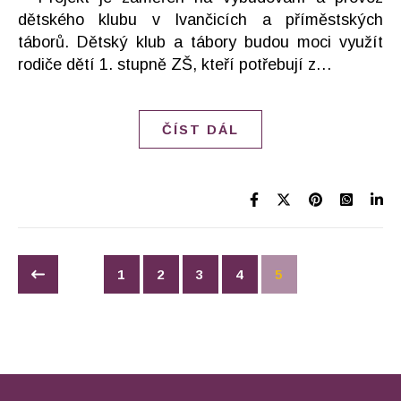
dětského klubu v Ivančicích a příměstských
táborů. Dětský klub a tábory budou moci využít
rodiče dětí 1. stupně ZŠ, kteří potřebují z…
ČÍST DÁL
1
2
3
4
5