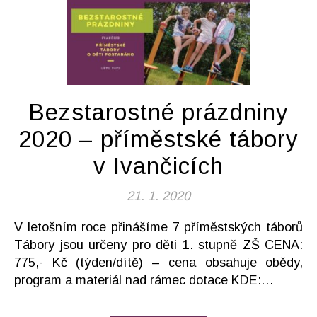
Bezstarostné prázdniny
2020 – příměstské tábory
v Ivančicích
21. 1. 2020
V letošním roce přinášíme 7 příměstských táborů
Tábory jsou určeny pro děti 1. stupně ZŠ CENA:
775,- Kč (týden/dítě) – cena obsahuje obědy,
program a materiál nad rámec dotace KDE:…