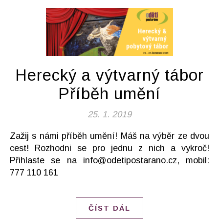
Herecký a výtvarný tábor
Příběh umění
25. 1. 2019
Zažij s námi příběh umění! Máš na výběr ze dvou
cest! Rozhodni se pro jednu z nich a vykroč!
Přihlaste se na info@odetipostarano.cz, mobil:
777 110 161
ČÍST DÁL