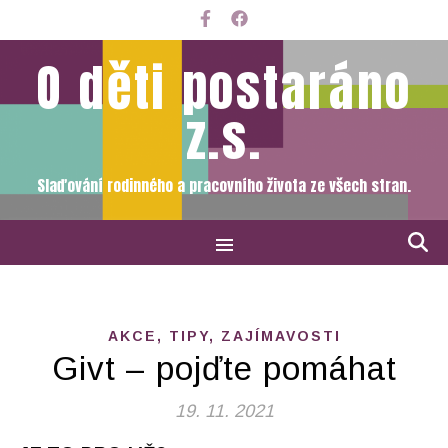
O děti postaráno
z.s.
Slaďování rodinného a pracovního života ze všech stran.
AKCE, TIPY, ZAJÍMAVOSTI
Givt – pojďte pomáhat
19. 11. 2021