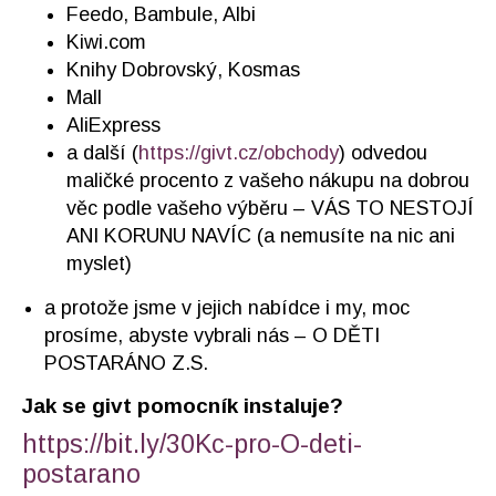
Feedo, Bambule, Albi
Kiwi.com
Knihy Dobrovský, Kosmas
Mall
AliExpress
a další (
https://givt.cz/obchody
) odvedou
maličké procento z vašeho nákupu na dobrou
věc podle vašeho výběru – VÁS TO NESTOJÍ
ANI KORUNU NAVÍC (a nemusíte na nic ani
myslet)
a protože jsme v jejich nabídce i my, moc
prosíme, abyste vybrali nás – O DĚTI
POSTARÁNO Z.S.
Jak se givt pomocník instaluje?
https://bit.ly/30Kc-pro-O-deti-
postarano