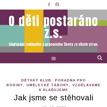
O děti postaráno
z.s.
Slaďování rodinného a pracovního života ze všech stran.
,
DĚTSKÝ KLUB
PORADNA PRO
,
,
RODINY
UMĚLECKÉ TÁBORY
VZDĚLÁVÁME
A SLAĎUJEME
Jak jsme se stěhovali