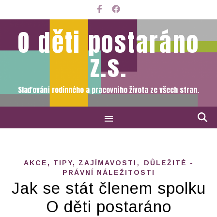
O děti postaráno
z.s.
Slaďování rodinného a pracovního života ze všech stran.
,
AKCE, TIPY, ZAJÍMAVOSTI
DŮLEŽITÉ -
PRÁVNÍ NÁLEŽITOSTI
Jak se stát členem spolku
O děti postaráno