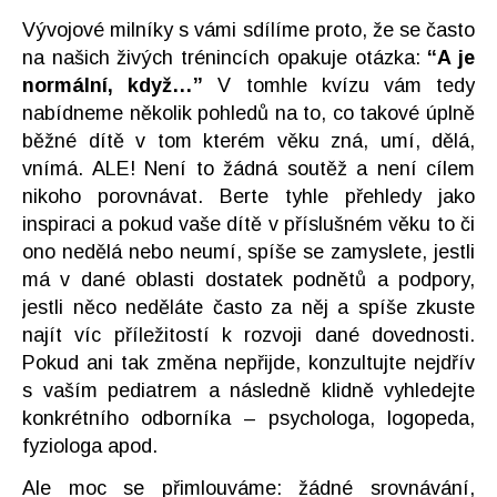
Vývojové milníky s vámi sdílíme proto, že se často
na našich živých trénincích opakuje otázka:
“A je
normální, když…”
V tomhle kvízu vám tedy
nabídneme několik pohledů na to, co takové úplně
běžné dítě v tom kterém věku zná, umí, dělá,
vnímá. ALE! Není to žádná soutěž a není cílem
nikoho porovnávat. Berte tyhle přehledy jako
inspiraci a pokud vaše dítě v příslušném věku to či
ono nedělá nebo neumí, spíše se zamyslete, jestli
má v dané oblasti dostatek podnětů a podpory,
jestli něco neděláte často za něj a spíše zkuste
najít víc příležitostí k rozvoji dané dovednosti.
Pokud ani tak změna nepřijde, konzultujte nejdřív
s vaším pediatrem a následně klidně vyhledejte
konkrétního odborníka – psychologa, logopeda,
fyziologa apod.
Ale moc se přimlouváme: žádné srovnávání,