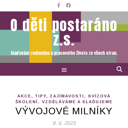
O děti postaráno
z.s.
Slaďování rodinného a pracovního života ze všech stran.
,
AKCE, TIPY, ZAJÍMAVOSTI
KVÍZOVÁ
,
ŠKOLENÍ
VZDĚLÁVÁME A SLAĎUJEME
VÝVOJOVÉ MILNÍKY
8. 6. 2023