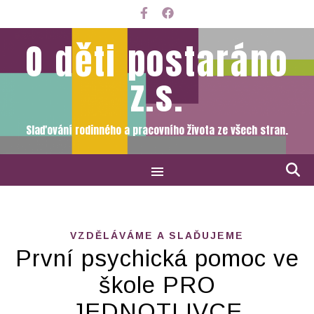
O děti postaráno
z.s.
Slaďování rodinného a pracovního života ze všech stran.
VZDĚLÁVÁME A SLAĎUJEME
První psychická pomoc ve
škole PRO
JEDNOTLIVCE